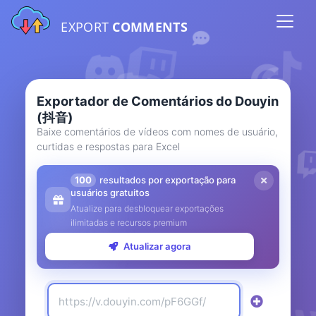
EXPORT
COMMENTS
Exportador de Comentários do Douyin
(抖音)
Baixe comentários de vídeos com nomes de usuário,
curtidas e respostas para Excel
100
resultados por exportação para
usuários gratuitos
Atualize para desbloquear exportações
ilimitadas e recursos premium
Atualizar agora