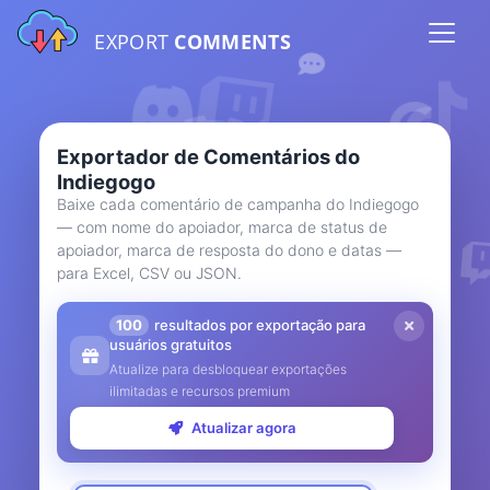
EXPORT
COMMENTS
Exportador de Comentários do
Indiegogo
Baixe cada comentário de campanha do Indiegogo
— com nome do apoiador, marca de status de
apoiador, marca de resposta do dono e datas —
para Excel, CSV ou JSON.
100
resultados por exportação para
usuários gratuitos
Atualize para desbloquear exportações
ilimitadas e recursos premium
Atualizar agora