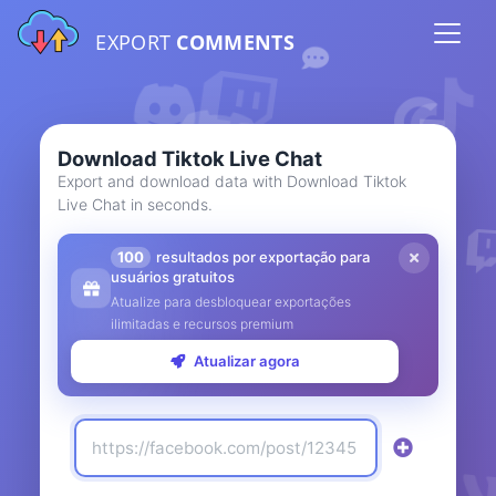
EXPORT
COMMENTS
Download Tiktok Live Chat
Export and download data with Download Tiktok
Live Chat in seconds.
100
resultados por exportação para
usuários gratuitos
Atualize para desbloquear exportações
ilimitadas e recursos premium
Atualizar agora