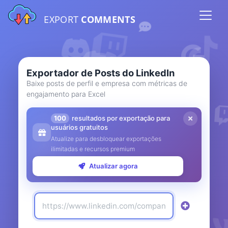
EXPORT
COMMENTS
Exportador de Posts do LinkedIn
Baixe posts de perfil e empresa com métricas de
engajamento para Excel
100
resultados por exportação para
usuários gratuitos
Atualize para desbloquear exportações
ilimitadas e recursos premium
Atualizar agora