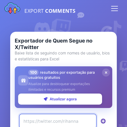
EXPORT
COMMENTS
Exportador de Quem Segue no
X/Twitter
Baixe lista de seguindo com nomes de usuário, bios
e estatísticas para Excel
100
resultados por exportação para
usuários gratuitos
Atualize para desbloquear exportações
ilimitadas e recursos premium
Atualizar agora