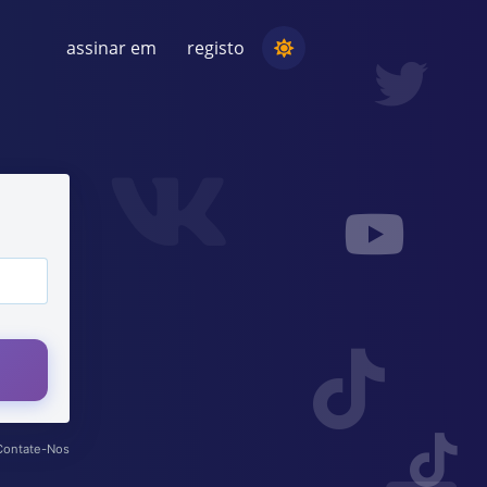
assinar em
registo
REALIZANDO UMA COMPETIÇÃO
Escolha de um vencedor aleatório nos
comentários
AUDIÇÃO E INTELIGÊNCIA
Descubra tendências críticas para
entender seu público, concorrentes e todo
o mercado
Contate-Nos