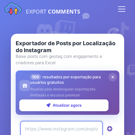
EXPORT
COMMENTS
Exportador de Posts por Localização
do Instagram
Baixe posts com geotag com engajamento e
criadores para Excel
100
resultados por exportação para
usuários gratuitos
Atualize para desbloquear exportações
ilimitadas e recursos premium
Atualizar agora